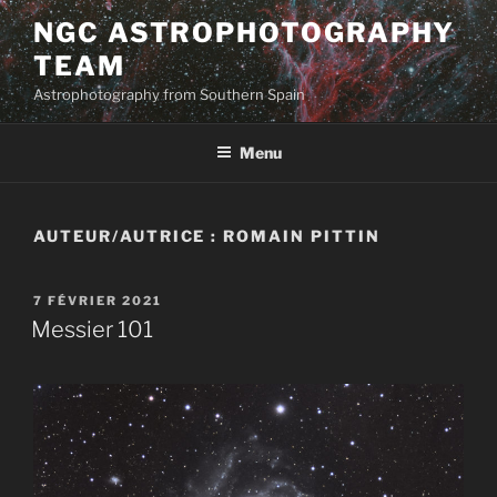
Aller
NGC ASTROPHOTOGRAPHY
au
TEAM
contenu
principal
Astrophotography from Southern Spain
Menu
AUTEUR/AUTRICE :
ROMAIN PITTIN
PUBLIÉ
7 FÉVRIER 2021
LE
Messier 101