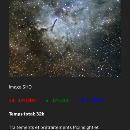
Image SHO
SII : 32×1200″
Ha : 32×1200″
OIII : 32×1200″
Temps total: 32h
Traitements et prétraitements PixInsight et