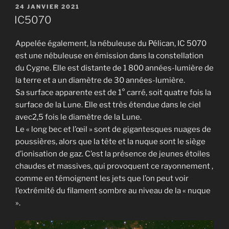
33 »
PUBLIÉ
24 JANVIER 2021
LE
IC5070
Appelée également, la nébuleuse du Pélican, IC 5070
est une nébuleuse en émission dans la constellation
du Cygne. Elle est distante de 1 800 années-lumière de
la terre et a un diamètre de 30 années-lumière.
Sa surface apparente est de 1° carré, soit quatre fois la
surface de la Lune. Elle est très étendue dans le ciel
avec2,5 fois le diamètre de la Lune.
Le « long bec et l’œil » sont de gigantesques nuages de
poussières, alors que la tête et la nuque sont le siège
d’ionisation de gaz. C’est la présence de jeunes étoiles
chaudes et massives, qui provoquent ce rayonnement ,
comme en témoignent les jets que l’on peut voir
l’extrémité du filament sombre au niveau de la « nuque
».