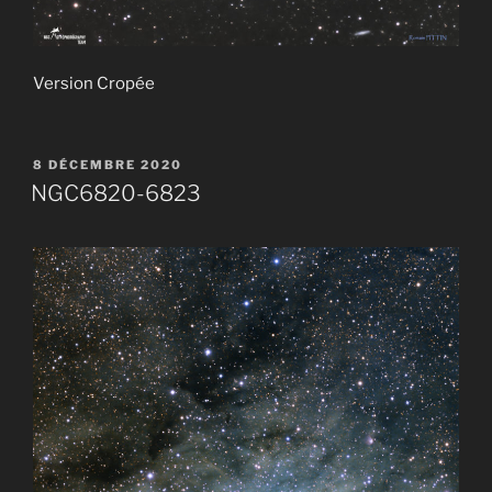
Version Cropée
PUBLIÉ
8 DÉCEMBRE 2020
LE
NGC6820-6823