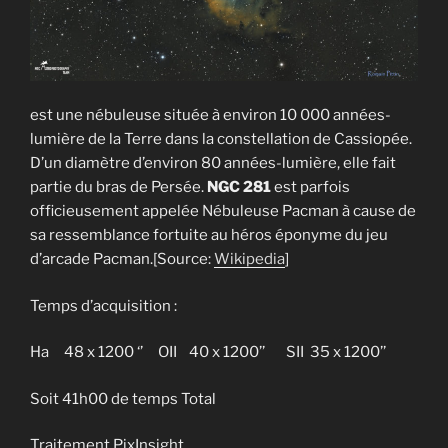
est une nébuleuse située à environ 10 000 années-
lumière de la Terre dans la constellation de Cassiopée.
D’un diamètre d’environ 80 années-lumière, elle fait
partie du bras de Persée.
NGC 281
est parfois
officieusement appelée Nébuleuse Pacman à cause de
sa ressemblance fortuite au héros éponyme du jeu
d’arcade Pacman.[Source:
Wikipedia
]
Temps d’acquisition :
Ha 48 x 1200 ‘’ OII 40 x 1200’’ SII 35 x 1200’’
Soit 41h00 de temps Total
Traitement PixInsight