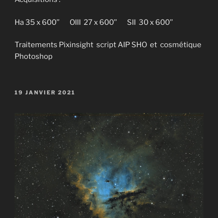
Ha 35 x 600’’ OIII 27 x 600’’ SII 30 x 600’’
Traitements Pixinsight script AIP SHO et cosmétique
Photoshop
PUBLIÉ
19 JANVIER 2021
LE