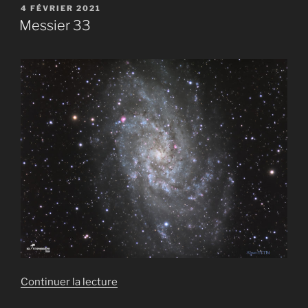
101 »
PUBLIÉ
4 FÉVRIER 2021
LE
Messier 33
de
Continuer la lecture
« Messier