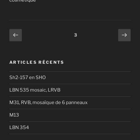
Pagination
Page
Page
Page
3
précédente
suiv
des
publications
ARTICLES RÉCENTS
Sh2-157 en SHO
LBN 535 mosaic, LRVB
M31, RVB, mosaïque de 6 panneaux
M13
LBN 354