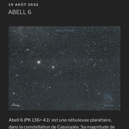
1396
PUBLIÉ
19 AOÛT 2022
LE
en
ABELL 6
SHO »
Abell 6 (PK 136+ 4.1) est une nébuleuse planétaire,
dans la constellation de Cassiopée. Sa magnitude de