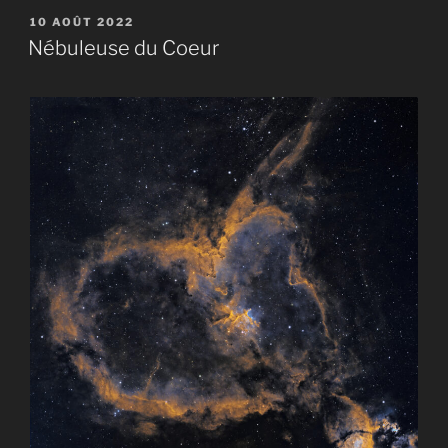
PUBLIÉ
10 AOÛT 2022
LE
Nébuleuse du Coeur