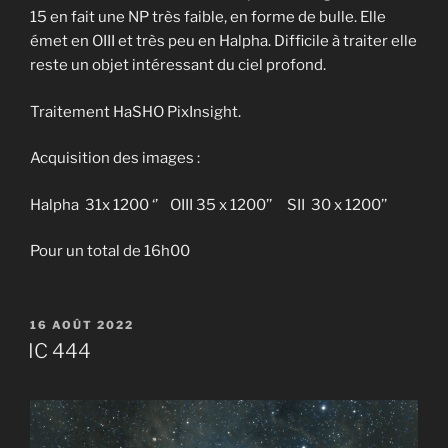
15 en fait une NP très faible, en forme de bulle. Elle
émet en OIII et très peu en Halpha. Difficile à traiter elle
reste un objet intéressant du ciel profond.
Traitement HaSHO PixInsight.
Acquisition des images :
Halpha 31x 1200 ‘’ OIII 35 x 1200’’ SII 30 x 1200’’
Pour un total de 16h00
PUBLIÉ
16 AOÛT 2022
LE
IC 444