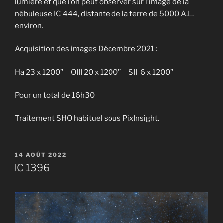
lumière et que l’on peut observer sur l’image de la
nébuleuse IC 444, distante de la terre de 5000 A.L.
environ.
Acquisition des images Décembre 2021 :
Ha 23 x 1200’’ OIII 20 x 1200’’ SII 6 x 1200’’
Pour un total de 16h30
Traitement SHO habituel sous PixInsight.
PUBLIÉ
14 AOÛT 2022
LE
IC 1396