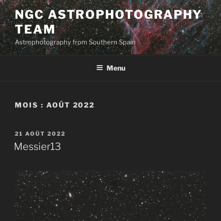
Aller
NGC ASTROPHOTOGRAPHY
au
TEAM
contenu
principal
Astrophotography from Southern Spain
Menu
MOIS :
AOÛT 2022
PUBLIÉ
21 AOÛT 2022
LE
Messier13