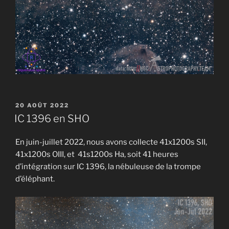
PUBLIÉ
20 AOÛT 2022
LE
IC 1396 en SHO
En juin-juillet 2022, nous avons collecte 41x1200s SII,
41x1200s OIII, et 41s1200s Ha, soit 41 heures
d’intégration sur IC 1396, la nébuleuse de la trompe
d’éléphant.