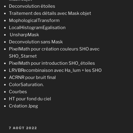
Deconvolution étoiles
Traitement des détails avec Mask objet
MophologicalTransform
LocalHistogramEgalisation
UnsharpMask
Deconvolution sans Mask
PixelMath pour création couleurs SHO avec
SHO_Starnet
PixelMath pour introduction SHO_étoiles
LRVBRecombinaison avec Ha_lum + les SHO
ACRNR pour bruit final
ColorSaturation.
Courbes
HT pour fond du ciel
Création Jpeg
PUBLIÉ
7 AOÛT 2022
LE