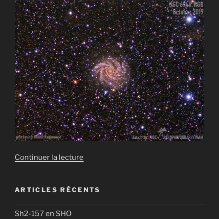
de
Continuer la lecture
« NGC
6946
ARTICLES RÉCENTS
en
LRGB »
Sh2-157 en SHO