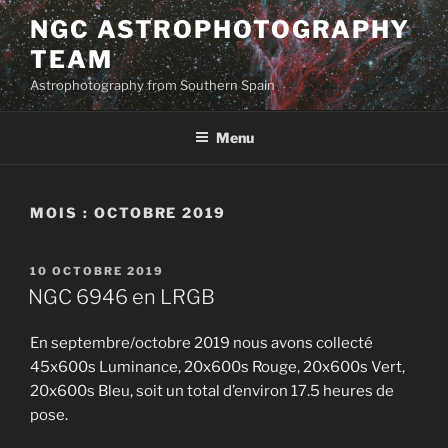
Aller
NGC ASTROPHOTOGRAPHY
au
TEAM
contenu
principal
Astrophotography from Southern Spain
Menu
MOIS :
OCTOBRE 2019
PUBLIÉ
10 OCTOBRE 2019
LE
NGC 6946 en LRGB
En septembre/octobre 2019 nous avons collecté
45x600s Luminance, 20x600s Rouge, 20x600s Vert,
20x600s Bleu, soit un total d’environ 17.5 heures de
pose.