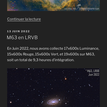
de
Continuer la lecture
« Nébuleuse
de
PUBLIÉ
13 JUIN 2022
LE
la
M63 en LRVB
rosette
en
En Juin 2022, nous avons collecte 17x600s Luminance,
SHO »
15x600s Rouge, 15x600s Vert, et 19x600s sur M63,
soit un total de 9,3 heures d’intégration.