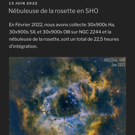
PUBLIÉ
13 JUIN 2022
LE
Nébuleuse de la rosette en SHO
En Février 2022, nous avons collecte 30x900s Ha,
30x900s SII, et 30x900s OIII sur NGC 2244 et la
nébuleuse de la rosette, soit un total de 22,5 heures
d’intégration.