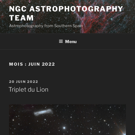
Aller
NGC ASTROPHOTOGRAPHY
au
TEAM
contenu
principal
Astrophotography from Southern Spain
Menu
MOIS :
JUIN 2022
PUBLIÉ
20 JUIN 2022
LE
Triplet du Lion