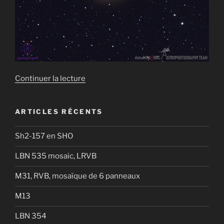
de
Continuer la lecture
« M63
en
ARTICLES RÉCENTS
LRVB »
Sh2-157 en SHO
LBN 535 mosaic, LRVB
M31, RVB, mosaïque de 6 panneaux
M13
LBN 354