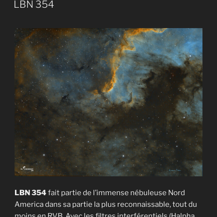
LE
LBN 354
LBN 354
fait partie de l’immense nébuleuse Nord
America dans sa partie la plus reconnaissable, tout du
moins en RVB. Avec les filtres interférentiels (Halpha,