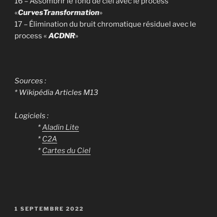
16 – Assombrir le fond de ciel avec le process
«
CurvesTransformation
»
17 – Élimination du bruit chromatique résiduel avec le
process «
ACDNR
»
Sources :
* Wikipédia Articles M13
Logiciels :
*
Aladin Lite
*
C2A
*
Cartes du Ciel
PUBLIÉ
1 SEPTEMBRE 2022