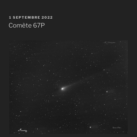
PUBLIÉ
1 SEPTEMBRE 2022
LE
Comète 67P