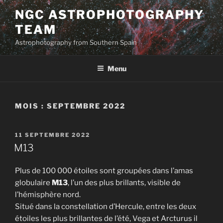
Aller
NGC ASTROPHOTOGRAPHY
au
TEAM
contenu
principal
Astrophotography from Southern Spain
Menu
MOIS :
SEPTEMBRE 2022
PUBLIÉ
11 SEPTEMBRE 2022
LE
M13
Plus de 100 000 étoiles sont groupées dans l’amas
globulaire
M13
, l’un des plus brillants, visible de
l’hémisphère nord.
Situé dans la constellation d’Hercule, entre les deux
étoiles les plus brillantes de l’été, Vega et Arcturus il