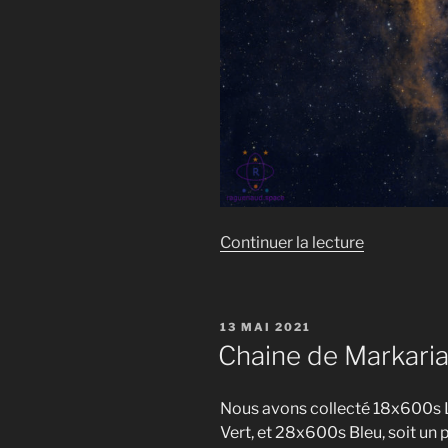
de
Continuer la lecture
« IC1805
en
SHO,
PUBLIÉ
13 MAI 2021
mosaïque
LE
Chaine de Markari
de
12
Nous avons collecté 18x600s
panneaux »
Vert, et 28x600s Bleu, soit un 