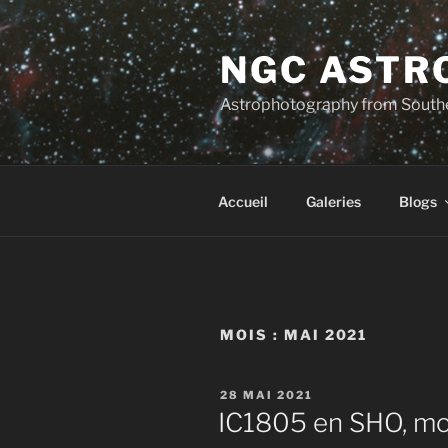
Aller
au
NGC ASTR
contenu
principal
Astrophotography from South
Accueil
Galeries
Blogs
MOIS :
MAI 2021
PUBLIÉ
28 MAI 2021
LE
IC1805 en SHO, mo