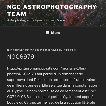
Aller
NGC ASTROPHOTOGRAPHY
au
TEAM
contenu
principal
Astrophotography from Southern Spain
Menu
PUBLIÉ
8 DÉCEMBRE 2020
PAR
ROMAIN PITTIN
LE
NGC6979
https://pittinromain.wixsite.com/monsite-1/les-
photosNGC6979 fait partie d’un rémanent de
supernova dont l’explosion remonterait à une dizaine
de milliers d’années. Elle se situe dans la constellation
du Cygne. Le nom normalisé de ce rémanent est SNR
G074.0-08.6, qui est quelquefois également appelé
boucle du Cygne, terme issu de la traduction littérale