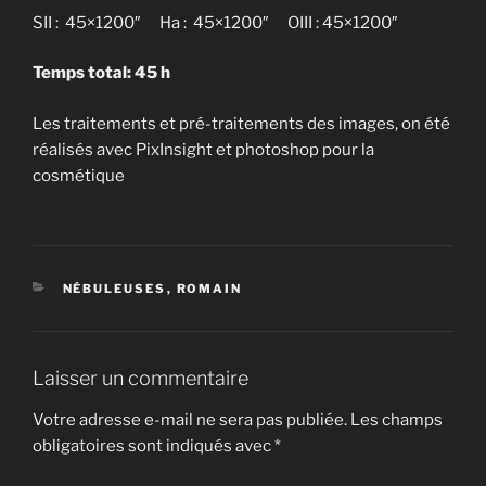
SII : 45×1200″ Ha : 45×1200″ OIII : 45×1200″
Temps total: 45 h
Les traitements et pré-traitements des images, on été
réalisés avec PixInsight et photoshop pour la
cosmétique
CATÉGORIES
NÉBULEUSES
,
ROMAIN
Laisser un commentaire
Votre adresse e-mail ne sera pas publiée.
Les champs
obligatoires sont indiqués avec
*