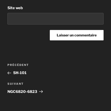
Site web
Navigation
Article
PRÉCÉDENT
de
précédent
SH-101
l’article
Article
SUIVANT
suivant
NGC6820-6823