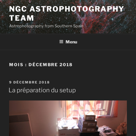
Aller
NGC ASTROPHOTOGRAPHY
au
TEAM
contenu
principal
Astrophotography from Southern Spain
Menu
MOIS :
DÉCEMBRE 2018
PUBLIÉ
9 DÉCEMBRE 2018
LE
La préparation du setup