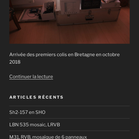
Arrivée des premiers colis en Bretagne en octobre
2018
de
Continuer la lecture
« La
préparation
ARTICLES RÉCENTS
du
setup »
Sh2-157 en SHO
LBN 535 mosaic, LRVB
M31, RVB, mosaïque de 6 panneaux