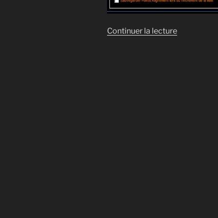
de
Continuer la lecture
« Aligneme
50
points
EQMod »