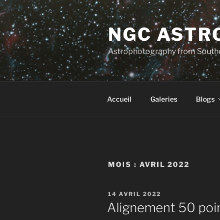
Aller
au
NGC ASTR
contenu
principal
Astrophotography from South
Accueil
Galeries
Blogs
MOIS :
AVRIL 2022
PUBLIÉ
14 AVRIL 2022
LE
Alignement 50 po