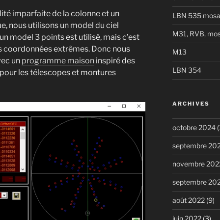
té imparfaite de la colonne et un
LBN 535 mosa
, nous utilisons un model du ciel
M31, RVB, mos
n model 3 points est utilisé, mais c’est
les coordonnées extrêmes. Donc nous
M13
vec un
programme maison
inspiré des
LBN 354
pour les télescopes et montures
ARCHIVES
octobre 2024
(
septembre 20
novembre 202
septembre 20
août 2022
(9)
juin 2022
(3)