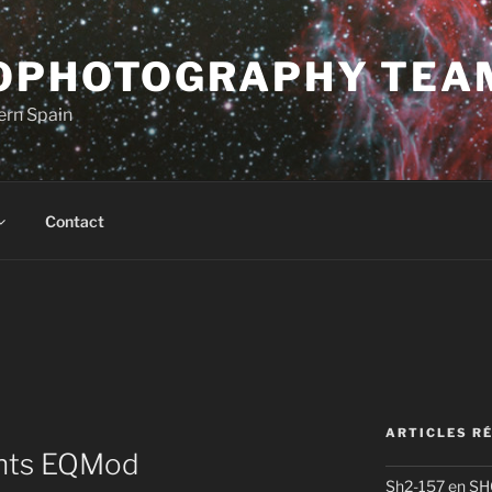
OPHOTOGRAPHY TEA
ern Spain
Contact
ARTICLES R
ints EQMod
Sh2-157 en S