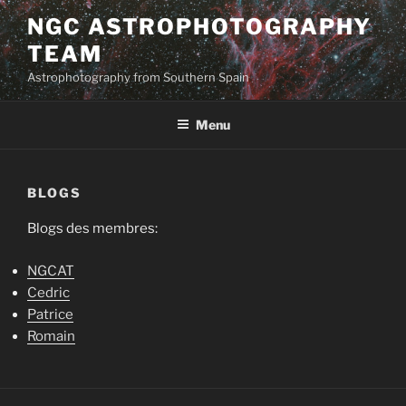
Aller
NGC ASTROPHOTOGRAPHY
au
TEAM
contenu
principal
Astrophotography from Southern Spain
Menu
BLOGS
Blogs des membres:
NGCAT
Cedric
Patrice
Romain