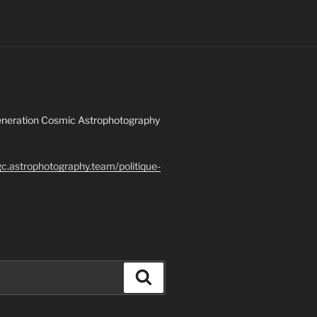
 Generation Cosmic Astrophotography
gc.astrophotography.team/politique-
Recherche