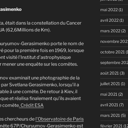
asimenko
mai 2022
(1)
avril 2022
(1)
, était dans la constellation du Cancer
8UA (62,6Millions de Km).
mars 2022
(2)
novembre 202
huryumov-Gerasimenko porte le nom de
vé pour la première fois en 1969, lorsque
octobre 2021
(
t visité l’Institut d’astrophysique
septembre 20
 mener une enquête sur les comètes.
août 2021
(3)
mov examinait une photographie de la
juillet 2021
(1)
par Svetlana Gerasimenko, lorsqu’il a
le à une comète. De retour à Kiev, il
mai 2021
(2)
que et réalisa finalement qu’ils avaient
avril 2021
(7)
le comète
. Crédit ESA
mars 2021
(5)
es chercheurs de
l’Observatoire de Paris
comète 67P/Churyumov-Gerasimenko est
février 2021
(1