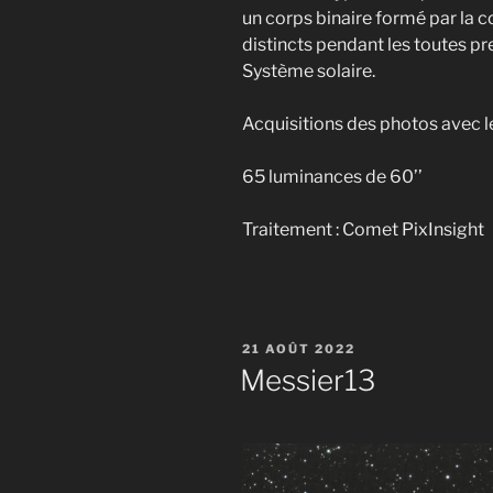
un corps binaire formé par la co
distincts pendant les toutes p
Système solaire.
Acquisitions des photos avec 
65 luminances de 60’’
Traitement : Comet PixInsight
PUBLIÉ
21 AOÛT 2022
LE
Messier13