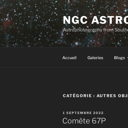
Aller
au
NGC ASTR
contenu
principal
Astrophotography from South
Accueil
Galeries
Blogs
CATÉGORIE :
AUTRES OBJ
PUBLIÉ
1 SEPTEMBRE 2022
LE
Comète 67P