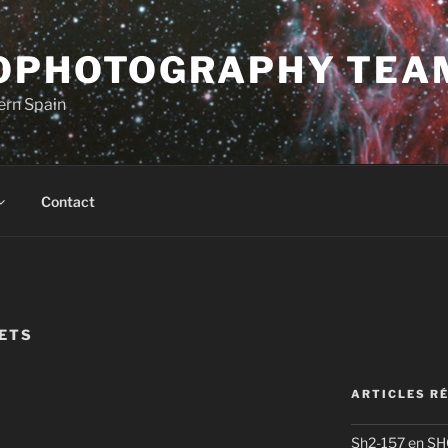
OPHOTOGRAPHY TEA
ern Spain
Contact
ETS
ARTICLES R
Sh2-157 en S