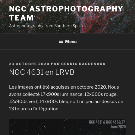
Aller
NGC ASTROPHOTOGRAPHY
au
TEAM
contenu
principal
Astrophotography from Southern Spain
Menu
PUBLIÉ
23 OCTOBRE 2020
PAR
CEDRIC RAGUENAUD
LE
NGC 4631 en LRVB
Les images ont été acquises en octobre 2020. Nous
avons collecté 17x900s luminance, 12x900s rouge,
12x900s vert, 14x900s bleu, soit un peu au-dessus de
13 heures d’intégration.