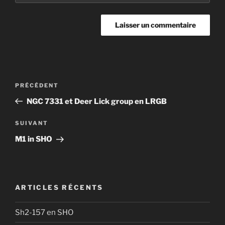
Navigation
Article
PRÉCÉDENT
de
précédent
NGC 7331 et Deer Lick group en LRGB
l’article
Article
SUIVANT
suivant
M1 in SHO
ARTICLES RÉCENTS
Sh2-157 en SHO