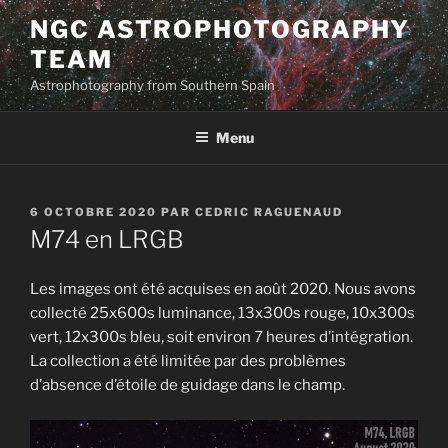
Aller
NGC ASTROPHOTOGRAPHY
au
TEAM
contenu
principal
Astrophotography from Southern Spain
Menu
PUBLIÉ
6 OCTOBRE 2020
PAR
CEDRIC RAGUENAUD
LE
M74 en LRGB
Les images ont été acquises en août 2020. Nous avons
collecté 25x600s luminance, 13x300s rouge, 10x300s
vert, 12x300s bleu, soit environ 7 heures d’intégration.
La collection a été limitée par des problèmes
d’absence d’étoile de guidage dans le champ.