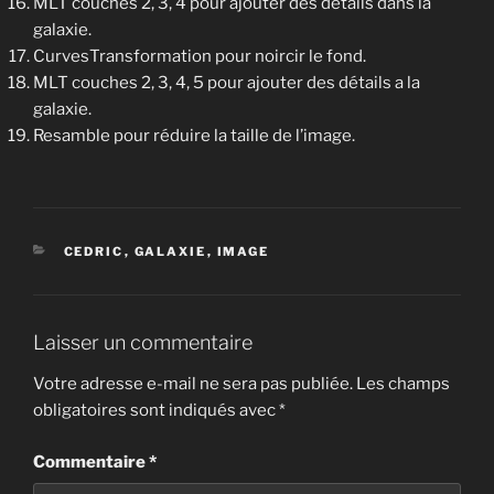
MLT couches 2, 3, 4 pour ajouter des détails dans la
galaxie.
CurvesTransformation pour noircir le fond.
MLT couches 2, 3, 4, 5 pour ajouter des détails a la
galaxie.
Resamble pour réduire la taille de l’image.
CATÉGORIES
CEDRIC
,
GALAXIE
,
IMAGE
Laisser un commentaire
Votre adresse e-mail ne sera pas publiée.
Les champs
obligatoires sont indiqués avec
*
Commentaire
*