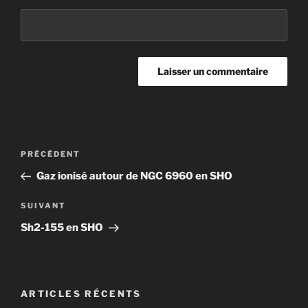
Navigation
Article
PRÉCÉDENT
de
précédent
Gaz ionisé autour de NGC 6960 en SHO
l’article
Article
SUIVANT
suivant
Sh2-155 en SHO
ARTICLES RÉCENTS