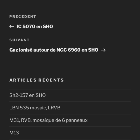
Navigation
Article
PRÉCÉDENT
de
précédent
IC 5070 en SHO
l’article
Article
SUIVANT
suivant
Gaz ionisé autour de NGC 6960 en SHO
ARTICLES RÉCENTS
Sh2-157 en SHO
LBN 535 mosaic, LRVB
M31, RVB, mosaïque de 6 panneaux
M13