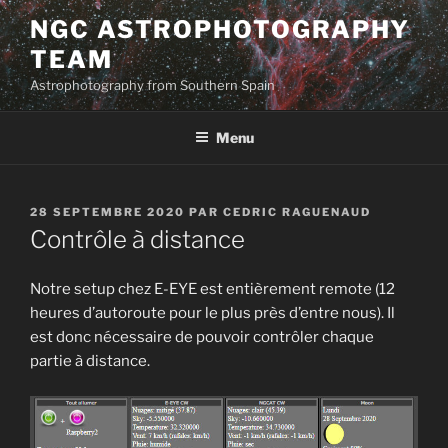
Aller
NGC ASTROPHOTOGRAPHY
au
TEAM
contenu
principal
Astrophotography from Southern Spain
Menu
PUBLIÉ
28 SEPTEMBRE 2020
PAR
CEDRIC RAGUENAUD
LE
Contrôle à distance
Notre setup chez E-EYE est entièrement remote (12
heures d’autoroute pour le plus près d’entre nous). Il
est donc nécessaire de pouvoir contrôler chaque
partie à distance.