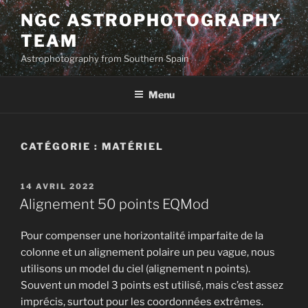
Aller
NGC ASTROPHOTOGRAPHY
au
TEAM
contenu
principal
Astrophotography from Southern Spain
Menu
CATÉGORIE :
MATÉRIEL
PUBLIÉ
14 AVRIL 2022
LE
Alignement 50 points EQMod
Pour compenser une horizontalité imparfaite de la
colonne et un alignement polaire un peu vague, nous
utilisons un model du ciel (alignement n points).
Souvent un model 3 points est utilisé, mais c’est assez
imprécis, surtout pour les coordonnées extrêmes.