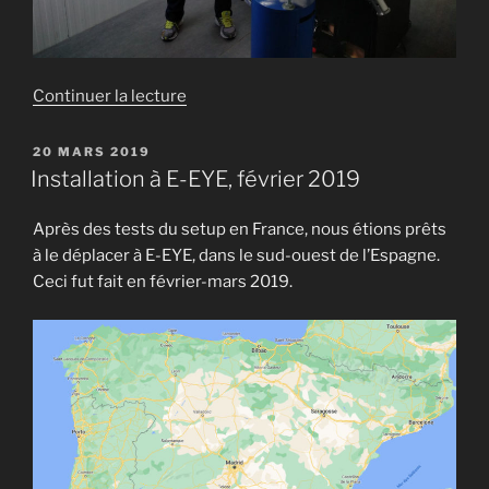
de
Continuer la lecture
« Installation
à
PUBLIÉ
20 MARS 2019
LE
E-
Installation à E-EYE, février 2019
EYE,
mars
Après des tests du setup en France, nous étions prêts
2020 »
à le déplacer à E-EYE, dans le sud-ouest de l’Espagne.
Ceci fut fait en février-mars 2019.