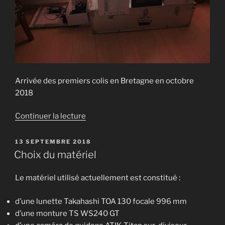
Arrivée des premiers colis en Bretagne en octobre
2018
de
Continuer la lecture
« La
préparation
PUBLIÉ
13 SEPTEMBRE 2018
LE
du
Choix du matériel
setup »
Le matériel utilisé actuellement est constitué :
d’une lunette Takahashi TOA 130 focale 996 mm
d’une monture TS WS240 GT