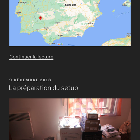
de
Continuer la lecture
« Installation
à
E-
PUBLIÉ
9 DÉCEMBRE 2018
LE
EYE,
La préparation du setup
février
2019 »