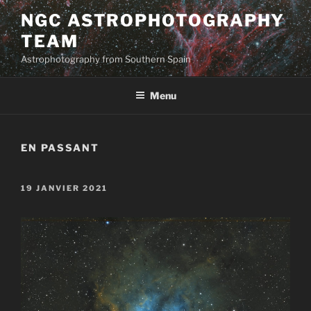
Aller
NGC ASTROPHOTOGRAPHY
au
TEAM
contenu
principal
Astrophotography from Southern Spain
Menu
EN PASSANT
PUBLIÉ
19 JANVIER 2021
LE