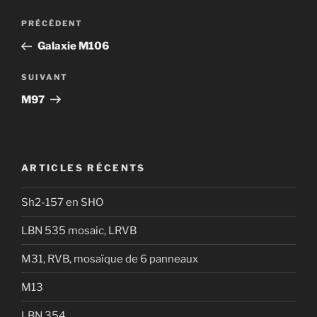
Navigation
Article
PRÉCÉDENT
de
précédent
Galaxie M106
l’article
Article
SUIVANT
suivant
M97
ARTICLES RÉCENTS
Sh2-157 en SHO
LBN 535 mosaic, LRVB
M31, RVB, mosaïque de 6 panneaux
M13
LBN 354