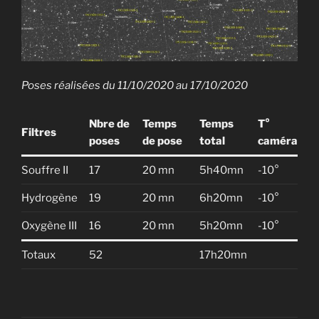
Poses réalisées du 11/10/2020 au 17/10/2020
Nbre de
Temps
Temps
T°
Filtres
poses
de pose
total
caméra
Souffre II
17
20 mn
5h40mn
-10°
Hydrogène
19
20 mn
6h20mn
-10°
Oxygène III
16
20 mn
5h20mn
-10°
Totaux
52
17h20mn