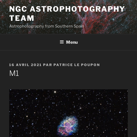
Aller
NGC ASTROPHOTOGRAPHY
au
TEAM
contenu
principal
Astrophotography from Southern Spain
Menu
PUBLIÉ
16 AVRIL 2021
PAR
PATRICE LE POUPON
LE
M1