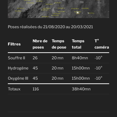
Poses réalisées du 21/08/2020 au 20/03/2021
Nbre de
Temps
Temps
T°
Filtres
poses
de pose
total
caméra
Souffre II
26
20 mn
8h40mn
-10°
Hydrogène
45
20 mn
15h00mn
-10°
Oxygène III
45
20 mn
15h00mn
-10°
Totaux
116
38h40mn