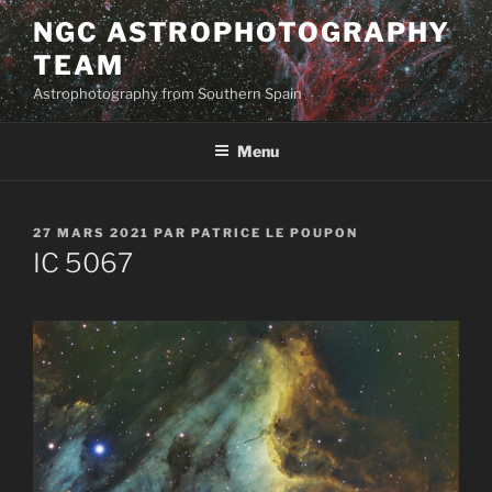
Aller
NGC ASTROPHOTOGRAPHY
au
TEAM
contenu
principal
Astrophotography from Southern Spain
Menu
PUBLIÉ
27 MARS 2021
PAR
PATRICE LE POUPON
LE
IC 5067