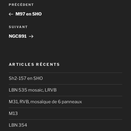
Navigation
Article
PRÉCÉDENT
de
précédent
M97 en SHO
l’article
Article
SUIVANT
suivant
NGC891
ARTICLES RÉCENTS
Sh2-157 en SHO
LBN 535 mosaic, LRVB
M31, RVB, mosaïque de 6 panneaux
M13
LBN 354