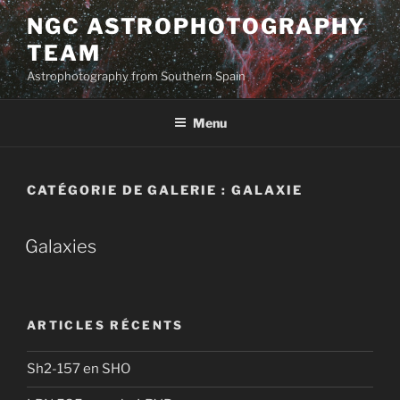
Aller
NGC ASTROPHOTOGRAPHY
au
TEAM
contenu
principal
Astrophotography from Southern Spain
Menu
CATÉGORIE DE GALERIE :
GALAXIE
Galaxies
ARTICLES RÉCENTS
Sh2-157 en SHO