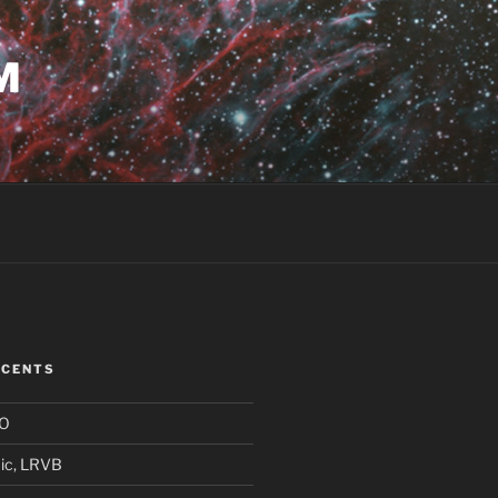
M
ÉCENTS
HO
ic, LRVB