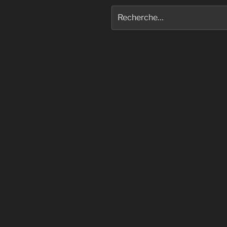
Recherche
pour
: